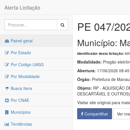
Alerta Licitação
PE 047/20
Município: M
Painel geral
Por Estado
MA
Identificador desta licitação:
Modalidade:
Pregão eletrôn
Por Código UASG
Abertura:
17/06/2026 08:45
Por Modalidade
Órgão:
Prefeitura de Manau
Objeto:
RP - AQUISIÇÃO 
Busca Itens
DESCARTÁVEL E OUTROS)
Por CNAE
Visitar site original para mai
Municípios
Compartilhar
Ver ma
Tendências