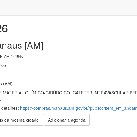
26
anaus [AM]
N-AM-141960
ico
s (AM)
DE MATERIAL QUÍMICO-CIRÚRGICO (CATETER INTRAVASCULAR PE
,
s detalhes:
https://compras.manaus.am.gov.br//publico/item_em_anda
is da mesma cidade
Adicionar à agenda