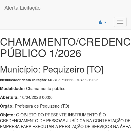
Alerta Licitação
Toggl
navig
CHAMAMENTO/CREDENC
PÚBLICO 1/2026
Município: Pequizeiro [TO]
MGSF-1716653-FMS-11-12026
Identificador desta licitação:
Modalidade:
Chamamento público
Abertura:
10/04/2028 00:00
Órgão:
Prefeitura de Pequizeiro (TO)
Objeto:
O OBJETO DO PRESENTE INSTRUMENTO É O
CREDENCIAMENTO DE PESSOAS JURÍDICA NA CONTRATAÇÃO DE
EMPRESA PARA EXECUTAR A PRESTAÇÃO DE SERVIÇOS NA ÁREA