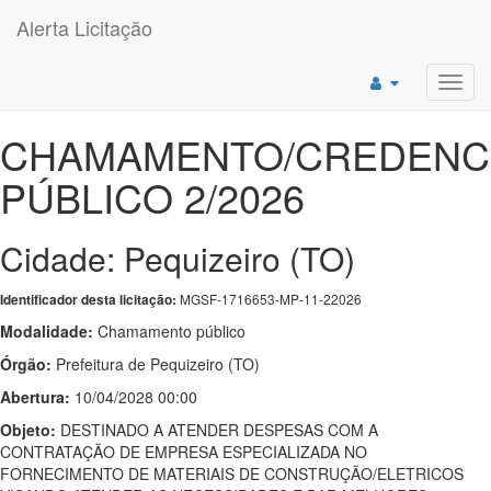
Alerta Licitação
Toggl
navig
CHAMAMENTO/CREDENC
PÚBLICO 2/2026
Cidade: Pequizeiro (TO)
MGSF-1716653-MP-11-22026
Identificador desta licitação:
Modalidade:
Chamamento público
Órgão:
Prefeitura de Pequizeiro (TO)
Abertura:
10/04/2028 00:00
Objeto:
DESTINADO A ATENDER DESPESAS COM A
CONTRATAÇÃO DE EMPRESA ESPECIALIZADA NO
FORNECIMENTO DE MATERIAIS DE CONSTRUÇÃO/ELETRICOS