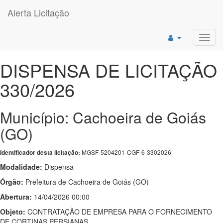
Alerta Licitação
Toggl
navig
DISPENSA DE LICITAÇÃO
330/2026
Município: Cachoeira de Goiás
(GO)
MGSF-5204201-CGF-6-3302026
Identificador desta licitação:
Modalidade:
Dispensa
Órgão:
Prefeitura de Cachoeira de Goiás (GO)
Abertura:
14/04/2026 00:00
Objeto:
CONTRATAÇÃO DE EMPRESA PARA O FORNECIMENTO
DE CORTINAS PERSIANAS