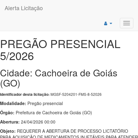
Alerta Licitação
Toggl
navig
PREGÃO PRESENCIAL
5/2026
Cidade: Cachoeira de Goiás
(GO)
MGSF-5204201-FMS-8-52026
Identificador desta licitação:
Modalidade:
Pregão presencial
Órgão:
Prefeitura de Cachoeira de Goiás (GO)
Abertura:
24/04/2026 00:00
Objeto:
REQUERER A ABERTURA DE PROCESSO LICTATÓRIO
PARA AQUISIÇÃO DE MEDICAMENTOS INJETÁVEIS PARA ATENDER