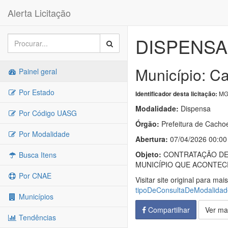
Alerta Licitação
DISPENSA 
Município: C
Painel geral
Por Estado
MG
Identificador desta licitação:
Modalidade:
Dispensa
Por Código UASG
Órgão:
Prefeitura de Cacho
Por Modalidade
Abertura:
07/04/2026 00:00
Objeto:
CONTRATAÇÃO DE 
Busca Itens
MUNICÍPIO QUE ACONTECER
Por CNAE
Visitar site original para mai
tipoDeConsultaDeModalida
Municípios
Compartilhar
Ver ma
Tendências