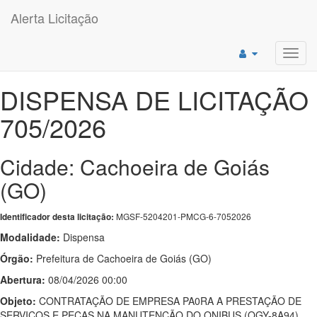
Alerta Licitação
Toggl
navig
DISPENSA DE LICITAÇÃO
705/2026
Cidade: Cachoeira de Goiás
(GO)
MGSF-5204201-PMCG-6-7052026
Identificador desta licitação:
Modalidade:
Dispensa
Órgão:
Prefeitura de Cachoeira de Goiás (GO)
Abertura:
08/04/2026 00:00
Objeto:
CONTRATAÇÃO DE EMPRESA PA0RA A PRESTAÇÃO DE
SERVIÇOS E PEÇAS NA MANUTENÇÃO DO ONIBUS (OGY-8A94)