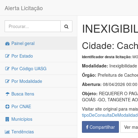
Alerta Licitação
INEXIGIBI
Cidade: Cach
Painel geral
Por Estado
MG
Identificador desta licitação:
Modalidade:
Inexigibilidade
Por Código UASG
Órgão:
Prefeitura de Cacho
Por Modalidade
Abertura:
08/04/2026 00:00
Objeto:
REQUERER O PAGA
Busca Itens
GOIÁS -GO, TANGENTE AO
Por CNAE
Visitar site original para mai
tipoDeConsultaDeModalida
Municípios
Compartilhar
Ver ma
Tendências