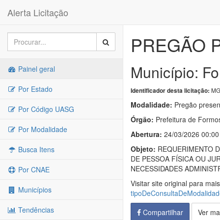
Alerta Licitação
PREGÃO P
Município: F
Painel geral
Por Estado
MG
Identificador desta licitação:
Modalidade:
Pregão presen
Por Código UASG
Órgão:
Prefeitura de Formo
Por Modalidade
Abertura:
24/03/2026 00:00
Objeto:
REQUERIMENTO DE
Busca Itens
DE PESSOA FÍSICA OU J
NECESSIDADES ADMINIST
Por CNAE
Visitar site original para mai
Municípios
tipoDeConsultaDeModalida
Tendências
Compartilhar
Ver ma