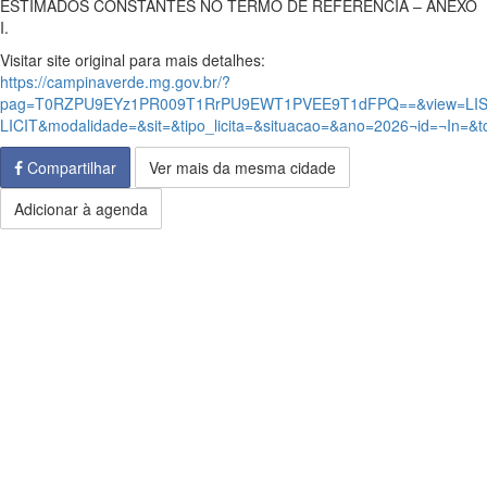
ESTIMADOS CONSTANTES NO TERMO DE REFERÊNCIA – ANEXO
I.
Visitar site original para mais detalhes:
https://campinaverde.mg.gov.br/?
pag=T0RZPU9EYz1PR009T1RrPU9EWT1PVEE9T1dFPQ==&view=LIS
LICIT&modalidade=&sit=&tipo_licita=&situacao=&ano=2026¬id=¬In=&t
Compartilhar
Ver mais da mesma cidade
Adicionar à agenda