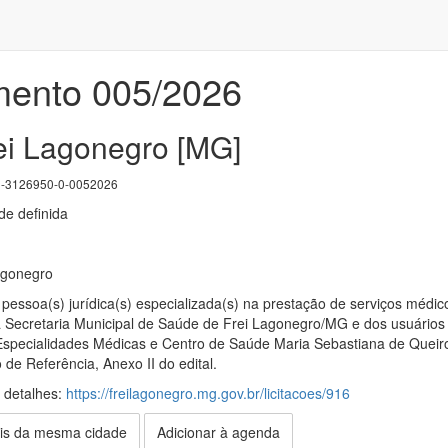
mento 005/2026
rei Lagonegro [MG]
3126950-0-0052026
e definida
agonegro
essoa(s) jurídica(s) especializada(s) na prestação de serviços médic
Secretaria Municipal de Saúde de Frei Lagonegro/MG e dos usuários
pecialidades Médicas e Centro de Saúde Maria Sebastiana de Queiros
de Referência, Anexo II do edital.
s detalhes:
https://freilagonegro.mg.gov.br/licitacoes/916
is da mesma cidade
Adicionar à agenda