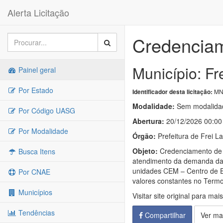
Alerta Licitação
Credencia
Município: F
Painel geral
Por Estado
MN-
Identificador desta licitação:
Modalidade:
Sem modalidad
Por Código UASG
Abertura:
20/12/2026 00:00
Por Modalidade
Órgão:
Prefeitura de Frei L
Objeto:
Credenciamento de p
Busca Itens
atendimento da demanda da 
unidades CEM – Centro de Es
Por CNAE
valores constantes no Termo 
Municípios
Visitar site original para mai
Tendências
Compartilhar
Ver ma