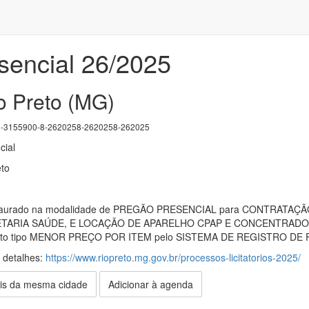
sencial 26/2025
o Preto (MG)
3155900-8-2620258-2620258-262025
cial
eto
nstaurado na modalidade de PREGÃO PRESENCIAL para CONTRAT
ARIA SAÚDE, E LOCAÇÃO DE APARELHO CPAP E CONCENTRADOR DE 
amento tipo MENOR PREÇO POR ITEM pelo SISTEMA DE REGISTRO DE
s detalhes:
https://www.riopreto.mg.gov.br/processos-licitatorios-2025/
is da mesma cidade
Adicionar à agenda