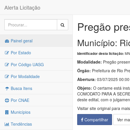
Alerta Licitação
Pregão pre
Município: Ri
Painel geral
Por Estado
MN-
Identificador desta licitação:
Modalidade:
Pregão presen
Por Código UASG
Órgão:
Prefeitura de Rio Pr
Por Modalidade
Abertura:
03/07/2025 00:00
Objeto:
O certame está i
Busca Itens
COMODATO PARA A SECRET
deste edital, com o julg
Por CNAE
Visitar site original para mai
Municípios
Compartilhar
Ver ma
Tendências