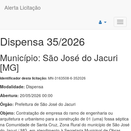
Alerta Licitação
Toggl
navig
Dispensa 35/2026
Município: São José do Jacuri
[MG]
MN-3163508-6-352026
Identificador desta licitação:
Modalidade:
Dispensa
Abertura:
20/05/2026 00:00
Órgão:
Prefeitura de São José do Jacuri
Objeto:
Contratação de empresa do ramo de engenharia ou
arquitetura e urbanismo para a construção de 01 (uma) fossa séptica
na Comunidade de Santa Cruz, Zona Rural do município de São José
do Jacuri / MG, em atendimento à Secretaria Municipal de Obras