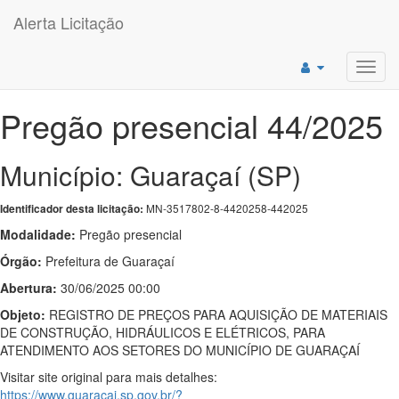
Alerta Licitação
Toggl
navig
Pregão presencial 44/2025
Município: Guaraçaí (SP)
MN-3517802-8-4420258-442025
Identificador desta licitação:
Modalidade:
Pregão presencial
Órgão:
Prefeitura de Guaraçaí
Abertura:
30/06/2025 00:00
Objeto:
REGISTRO DE PREÇOS PARA AQUISIÇÃO DE MATERIAIS
DE CONSTRUÇÃO, HIDRÁULICOS E ELÉTRICOS, PARA
ATENDIMENTO AOS SETORES DO MUNICÍPIO DE GUARAÇAÍ
Visitar site original para mais detalhes:
https://www.guaracai.sp.gov.br/?