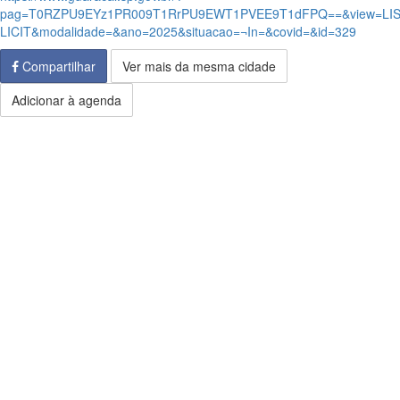
pag=T0RZPU9EYz1PR009T1RrPU9EWT1PVEE9T1dFPQ==&view=LIS
LICIT&modalidade=&ano=2025&situacao=¬In=&covid=&id=329
Compartilhar
Ver mais da mesma cidade
Adicionar à agenda