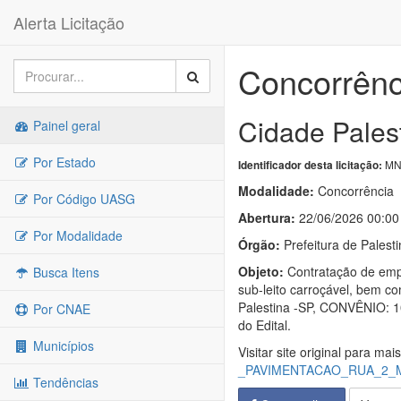
Alerta Licitação
Concorrênc
Cidade Palest
Painel geral
Por Estado
MN-
Identificador desta licitação:
Modalidade:
Concorrência
Por Código UASG
Abertura:
22/06/2026 00:00
Por Modalidade
Órgão:
Prefeitura de Palest
Objeto:
Contratação de empr
Busca Itens
sub-leito carroçável, bem c
Palestina -SP, CONVÊNIO: 10
Por CNAE
do Edital.
Municípios
Visitar site original para mai
_PAVIMENTACAO_RUA_2_MI
Tendências