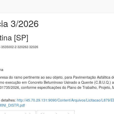
ia 3/2026
ina [SP]
3535002-2-320262-32026
ina
esa do ramo pertinente ao seu objeto, para Pavimentação Asfáltica 
omo execução em Concreto Betuminoso Usinado a Quente (C.B.U.Q.) a se
1735/2026, conforme especificações do Plano de Trabalho, Projeto, M
s detalhes:
http://45.70.29.131:9090/Content/Arquivos/Licitacao
NI_DISTR.pdf