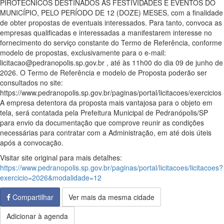
PIROTÉCNICOS DESTINADOS ÀS FESTIVIDADES E EVENTOS DO
MUNICÍPIO, PELO PERÍODO DE 12 (DOZE) MESES, com a finalidade
de obter propostas de eventuais interessados. Para tanto, convoca as
empresas qualificadas e interessadas a manifestarem interesse no
fornecimento do serviço constante do Termo de Referência, conforme
modelo de propostas, exclusivamente para o e-mail:
licitacao@pedranopolis.sp.gov.br , até às 11h00 do dia 09 de junho de
2026. O Termo de Referência e modelo de Proposta poderão ser
consultados no site:
https://www.pedranopolis.sp.gov.br/paginas/portal/licitacoes/exercicios
A empresa detentora da proposta mais vantajosa para o objeto em
tela, será contatada pela Prefeitura Municipal de Pedranópolis/SP
para envio da documentação que comprove reunir as condições
necessárias para contratar com a Administração, em até dois úteis
após a convocação.
Visitar site original para mais detalhes:
https://www.pedranopolis.sp.gov.br/paginas/portal/licitacoes/licitacoes?
exercicio=2026&modalidade=12
Compartilhar
Ver mais da mesma cidade
Adicionar à agenda