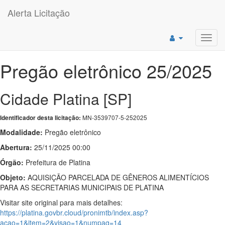
Alerta Licitação
Toggl
navig
Pregão eletrônico 25/2025
Cidade Platina [SP]
MN-3539707-5-252025
Identificador desta licitação:
Modalidade:
Pregão eletrônico
Abertura:
25/11/2025 00:00
Órgão:
Prefeitura de Platina
Objeto:
AQUISIÇÃO PARCELADA DE GÊNEROS ALIMENTÍCIOS
PARA AS SECRETARIAS MUNICIPAIS DE PLATINA
Visitar site original para mais detalhes:
https://platina.govbr.cloud/pronimtb/index.asp?
acao=1&item=2&visao=1&numpag=14