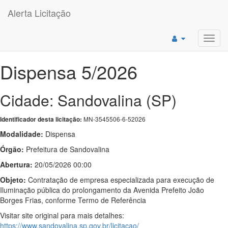
Alerta Licitação
Toggl
navig
Dispensa 5/2026
Cidade: Sandovalina (SP)
MN-3545506-6-52026
Identificador desta licitação:
Modalidade:
Dispensa
Órgão:
Prefeitura de Sandovalina
Abertura:
20/05/2026 00:00
Objeto:
Contratação de empresa especializada para execução de
Iluminação pública do prolongamento da Avenida Prefeito João
Borges Frias, conforme Termo de Referência
Visitar site original para mais detalhes:
https://www.sandovalina.sp.gov.br/licitacao/