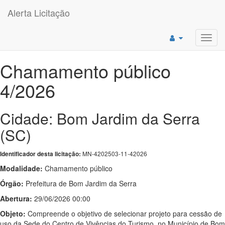
Alerta Licitação
Toggl
navig
Chamamento público
4/2026
Cidade: Bom Jardim da Serra
(SC)
MN-4202503-11-42026
Identificador desta licitação:
Modalidade:
Chamamento público
Órgão:
Prefeitura de Bom Jardim da Serra
Abertura:
29/06/2026 00:00
Objeto:
Compreende o objetivo de selecionar projeto para cessão de
uso da Sede do Centro de Vivências do Turismo, no Município de Bom