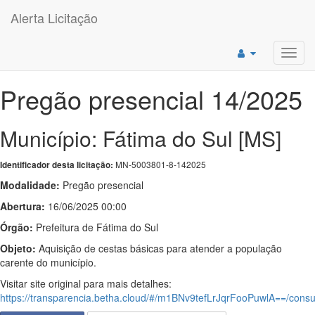
Alerta Licitação
Toggl
navig
Pregão presencial 14/2025
Município: Fátima do Sul [MS]
MN-5003801-8-142025
Identificador desta licitação:
Modalidade:
Pregão presencial
Abertura:
16/06/2025 00:00
Órgão:
Prefeitura de Fátima do Sul
Objeto:
Aquisição de cestas básicas para atender a população
carente do município.
Visitar site original para mais detalhes:
https://transparencia.betha.cloud/#/m1BNv9tefLrJqrFooPuwlA==/con