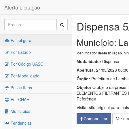
Alerta Licitação
Dispensa 5
Município: L
Painel geral
Por Estado
MN-
Identificador desta licitação:
Modalidade:
Dispensa
Por Código UASG
Abertura:
24/03/2026 00:00
Por Modalidade
Órgão:
Prefeitura de Lamba
Objeto:
O objeto da present
Busca Itens
ELEMENTOS FILTRANTES P
Referência:
Por CNAE
Visitar site original para mai
Municípios
Compartilhar
Ver ma
Tendências