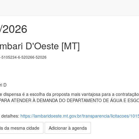
/2026
ambari D'Oeste [MT]
5105234-6-520266-52026
ri D
e dispensa é a escolha da proposta mais vantajosa para a contrataçã
ARA ATENDER À DEMANDA DO DEPARTAMENTO DE ÁGUA E ESGOTO 
s detalhes:
https://lambaridoeste.mt.gov.br/transparencia/licitacoes/10
is da mesma cidade
Adicionar à agenda