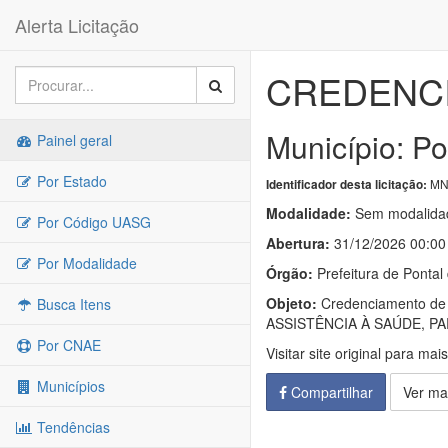
Alerta Licitação
CREDENCI
Município: Po
Painel geral
Por Estado
MN-
Identificador desta licitação:
Modalidade:
Sem modalidad
Por Código UASG
Abertura:
31/12/2026 00:00
Por Modalidade
Órgão:
Prefeitura de Pontal
Objeto:
Credenciamento 
Busca Itens
ASSISTÊNCIA À SAÚDE, P
Por CNAE
Visitar site original para mai
Municípios
Compartilhar
Ver ma
Tendências