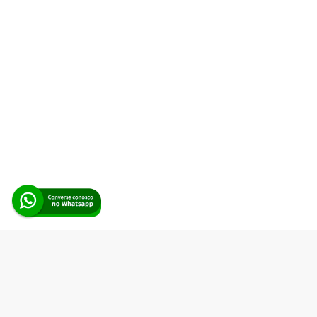
Alerta Licitação |
Política de privacidade
|
Quem somos
|
Para
desenvolvedores
|
API de Licitações
|
Cadastre-se
Rua dos Pinheiros, 136. SL 01. Maringá-PR. Email:
contato@alertalicitacao.com.br