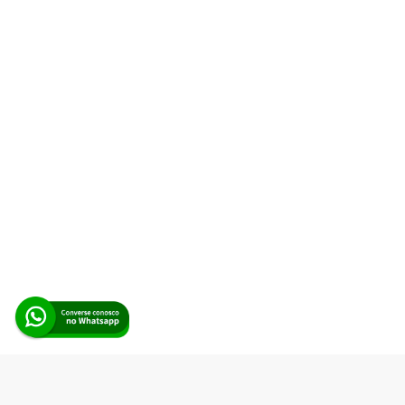
Alerta Licitação |
Política de privacidade
|
Quem somos
|
Para
desenvolvedores
|
API de Licitações
|
Cadastre-se