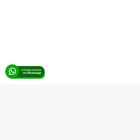
Alerta Licitação |
Política de privacidade
|
Quem somos
|
Para
desenvolvedores
|
API de Licitações
|
Cadastre-se
Rua dos Pinheiros, 136. SL 01. Maringá-PR. Email:
contato@alertalicitacao.com.br
Boina Azul Sistemas Ltda. CNPJ 33.839.112/0001-90 | WhatsApp
(44) 98832-0450