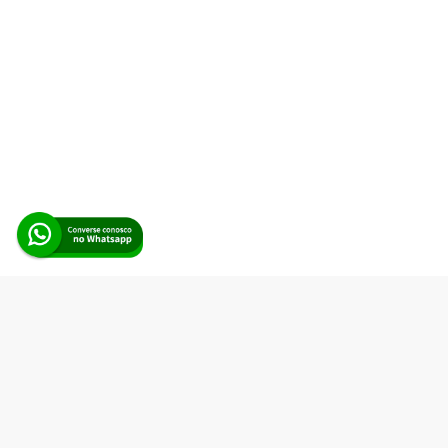
Alerta Licitação |
Política de privacidade
|
Quem somos
|
Para
desenvolvedores
|
API de Licitações
|
Cadastre-se
Rua dos Pinheiros, 136. SL 01. Maringá-PR. Email:
contato@alertalicitacao.com.br
Boina Azul Sistemas Ltda. CNPJ 33.839.112/0001-90 | WhatsApp
(44) 98832-0450