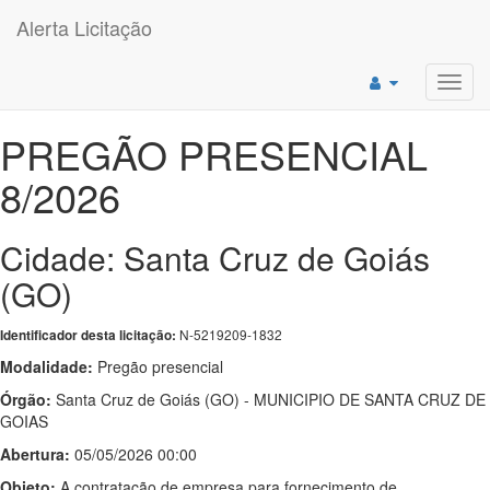
Alerta Licitação
Toggl
navig
PREGÃO PRESENCIAL
8/2026
Cidade: Santa Cruz de Goiás
(GO)
N-5219209-1832
Identificador desta licitação:
Modalidade:
Pregão presencial
Órgão:
Santa Cruz de Goiás (GO) - MUNICIPIO DE SANTA CRUZ DE
GOIAS
Abertura:
05/05/2026 00:00
Objeto:
A contratação de empresa para fornecimento de