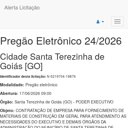
Alerta Licitação
Toggl
navig
Pregão Eletrônico 24/2026
Cidade Santa Terezinha de
Goiás [GO]
N-5219704-19876
Identificador desta licitação:
Modalidade:
Pregão eletrônico
Abertura:
17/06/2026 09:00
Órgão:
Santa Terezinha de Goiás (GO) - PODER EXECUTIVO
Objeto:
CONTRATAÇÃO DE EMPRESA PARA FORNECIMENTO DE
MATERIAIS DE CONSTRUÇÃO EM GERAL PARA ATENDIMENTO AS
NECESSIDADES DO EXECUTIVO E DEMAIS ÓRGÃOS DA
ADMINISTRAÇÃO DO MUNICÍPIO DE SANTA TEREZINHA DE