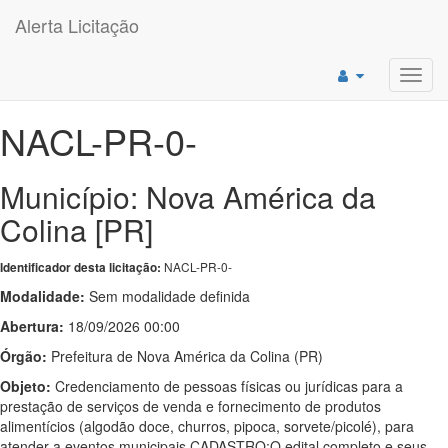
Alerta Licitação
Toggl
navig
NACL-PR-0-
Município: Nova América da
Colina [PR]
NACL-PR-0-
Identificador desta licitação:
Modalidade:
Sem modalidade definida
Abertura:
18/09/2026 00:00
Órgão:
Prefeitura de Nova América da Colina (PR)
Objeto:
Credenciamento de pessoas físicas ou jurídicas para a
prestação de serviços de venda e fornecimento de produtos
alimentícios (algodão doce, churros, pipoca, sorvete/picolé), para
atender a eventos municipais CADASTRO:O edital completo e seus