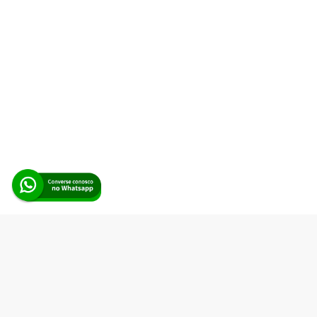
Alerta Licitação |
Política de privacidade
|
Quem somos
|
Para
desenvolvedores
|
API de Licitações
|
Cadastre-se
Rua dos Pinheiros, 136. SL 01. Maringá-PR. Email:
contato@alertalicitacao.com.br
Boina Azul Sistemas Ltda. CNPJ 33.839.112/0001-90 | WhatsApp