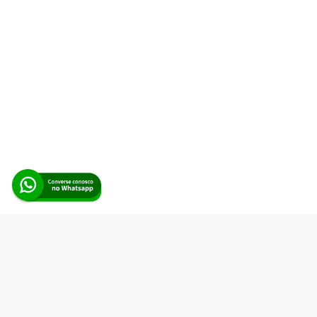
Alerta Licitação |
Política de privacidade
|
Quem somos
|
Para
desenvolvedores
|
API de Licitações
|
Cadastre-se
Rua dos Pinheiros, 136. SL 01. Maringá-PR. Email:
contato@alertalicitacao.com.br
Boina Azul Sistemas Ltda. CNPJ 33.839.112/0001-90 | WhatsApp