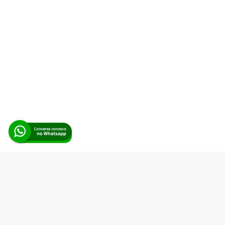
Alerta Licitação |
Política de privacidade
|
Quem somos
|
Para
desenvolvedores
|
API de Licitações
|
Cadastre-se
Rua dos Pinheiros, 136. SL 01. Maringá-PR. Email:
contato@alertalicitacao.com.br
Boina Azul Sistemas Ltda. CNPJ 33.839.112/0001-90 | WhatsApp