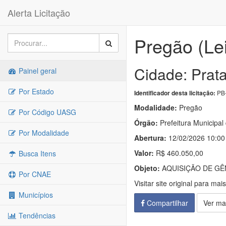
Alerta Licitação
Pregão (Le
Cidade: Prat
Painel geral
Por Estado
PB-
Identificador desta licitação:
Modalidade:
Pregão
Por Código UASG
Órgão:
Prefeitura Municipal
Por Modalidade
Abertura:
12/02/2026 10:00
Valor:
R$ 460.050,00
Busca Itens
Objeto:
AQUISIÇÃO DE GÊ
Por CNAE
Visitar site original para mai
Municípios
Compartilhar
Ver ma
Tendências