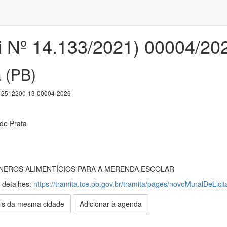
i Nº 14.133/2021) 00004/20
a (PB)
2512200-13-00004-2026
 de Prata
NEROS ALIMENTÍCIOS PARA A MERENDA ESCOLAR
s detalhes:
https://tramita.tce.pb.gov.br/tramita/pages/novoMuralDeLicit
is da mesma cidade
Adicionar à agenda