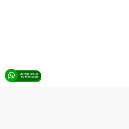
Alerta Licitação |
Política de privacidade
|
Quem somos
|
Para
desenvolvedores
|
API de Licitações
|
Cadastre-se
Rua dos Pinheiros, 136. SL 01. Maringá-PR. Email:
contato@alertalicitacao.com.br
Boina Azul Sistemas Ltda. CNPJ 33.839.112/0001-90 | WhatsApp