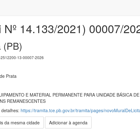
i Nº 14.133/2021) 00007/20
a (PB)
2512200-13-00007-2026
 de Prata
UIPAMENTO E MATERIAL PERMANENTE PARA UNIDADE BÁSICA DE
TENS REMANESCENTES
s detalhes:
https://tramita.tce.pb.gov.br/tramita/pages/novoMuralDeLicit
is da mesma cidade
Adicionar à agenda