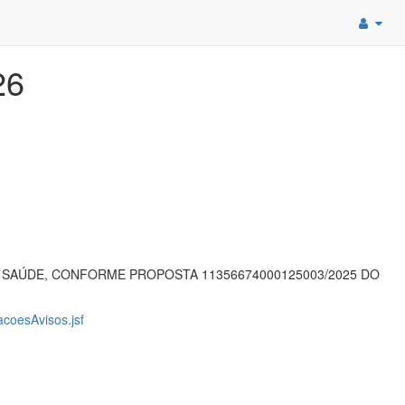
26
 SAÚDE, CONFORME PROPOSTA 11356674000125003/2025 DO
acoesAvisos.jsf