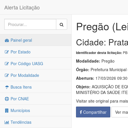
Alerta Licitação
Pregão (Le
Cidade: Prat
Painel geral
Por Estado
PB-
Identificador desta licitação:
Modalidade:
Pregão
Por Código UASG
Órgão:
Prefeitura Municipal
Por Modalidade
Abertura:
17/03/2026 09:30
Objeto:
AQUISIÇÃO DE EQ
Busca Itens
MINISTÉRIO DA SAÚDE I
Por CNAE
Visitar site original para mai
Municípios
Compartilhar
Ver ma
Tendências