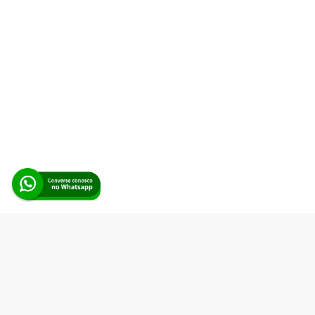
Alerta Licitação |
Política de privacidade
|
Quem somos
|
Para
desenvolvedores
|
API de Licitações
|
Cadastre-se
Rua dos Pinheiros, 136. SL 01. Maringá-PR. Email:
contato@alertalicitacao.com.br
Boina Azul Sistemas Ltda. CNPJ 33.839.112/0001-90 | WhatsApp