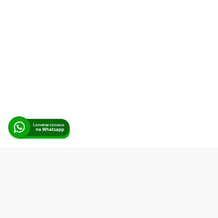
Alerta Licitação |
Política de privacidade
|
Quem somos
|
Para
desenvolvedores
|
API de Licitações
|
Cadastre-se
Rua dos Pinheiros, 136. SL 01. Maringá-PR. Email:
contato@alertalicitacao.com.br
Boina Azul Sistemas Ltda. CNPJ 33.839.112/0001-90 | WhatsApp