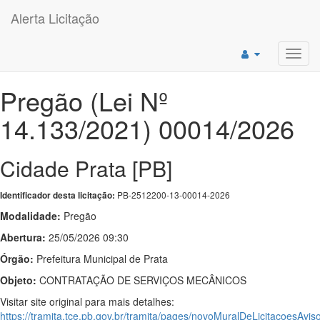
Alerta Licitação
Toggl
navig
Pregão (Lei Nº
14.133/2021) 00014/2026
Cidade Prata [PB]
PB-2512200-13-00014-2026
Identificador desta licitação:
Modalidade:
Pregão
Abertura:
25/05/2026 09:30
Órgão:
Prefeitura Municipal de Prata
Objeto:
CONTRATAÇÃO DE SERVIÇOS MECÂNICOS
Visitar site original para mais detalhes:
https://tramita.tce.pb.gov.br/tramita/pages/novoMuralDeLicitacoesAviso