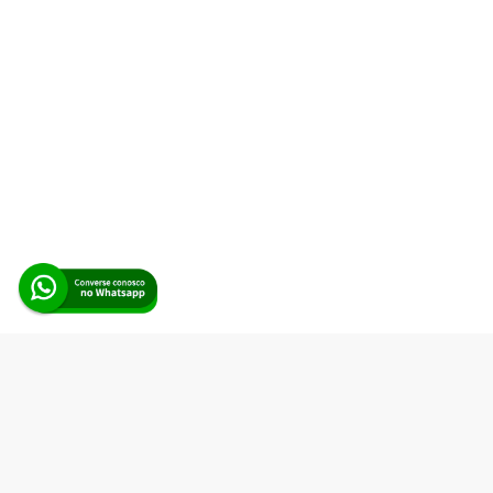
Alerta Licitação |
Política de privacidade
|
Quem somos
|
Para
desenvolvedores
|
API de Licitações
|
Cadastre-se
Rua dos Pinheiros, 136. SL 01. Maringá-PR. Email:
contato@alertalicitacao.com.br
Boina Azul Sistemas Ltda. CNPJ 33.839.112/0001-90 | WhatsApp