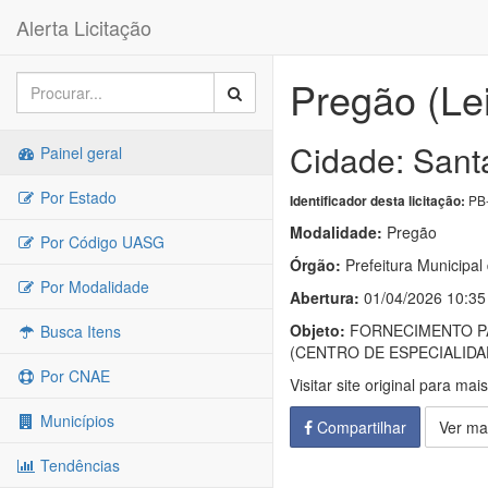
Alerta Licitação
Pregão (Le
Cidade: Sant
Painel geral
Por Estado
PB-
Identificador desta licitação:
Modalidade:
Pregão
Por Código UASG
Órgão:
Prefeitura Municipal
Por Modalidade
Abertura:
01/04/2026 10:35
Objeto:
FORNECIMENTO PA
Busca Itens
(CENTRO DE ESPECIALID
Por CNAE
Visitar site original para mai
Municípios
Compartilhar
Ver ma
Tendências