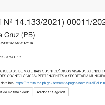
i Nº 14.133/2021) 00011/20
a Cruz (PB)
2513208-13-00011-2026
 de Santa Cruz
RCELADO DE MATERIAIS ODONTOLÓGICOS VISANDO ATENDER AS
ADES ODONTOLÓGICAS) PERTENCENTES A SECRETARIA MUNICIPA
s detalhes:
https://tramita.tce.pb.gov.br/tramita/pages/novoMuralDeLicit
is da mesma cidade
Adicionar à agenda