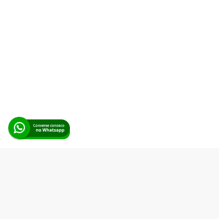
Alerta Licitação |
Política de privacidade
|
Quem somos
|
Para
desenvolvedores
|
API de Licitações
|
Cadastre-se
Rua dos Pinheiros, 136. SL 01. Maringá-PR. Email:
contato@alertalicitacao.com.br
Boina Azul Sistemas Ltda. CNPJ 33.839.112/0001-90 | WhatsApp