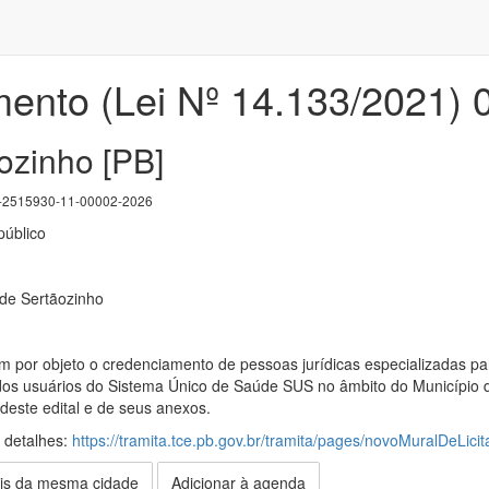
ento (Lei Nº 14.133/2021) 
ozinho [PB]
2515930-11-00002-2026
úblico
 de Sertãozinho
m por objeto o credenciamento de pessoas jurídicas especializadas pa
dos usuários do Sistema Único de Saúde SUS no âmbito do Município 
deste edital e de seus anexos.
s detalhes:
https://tramita.tce.pb.gov.br/tramita/pages/novoMuralDeLicit
is da mesma cidade
Adicionar à agenda