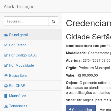
Alerta Licitação
Credenciam
Cidade Sertã
Painel geral
Por Estado
PB-
Identificador desta licitação:
Modalidade:
Chamamento p
Por Código UASG
Abertura:
23/04/2027 08:00
Por Modalidade
Órgão:
Prefeitura Municipal
Valor:
R$ 90.000,00
Busca Itens
Objeto:
O presente edital te
Por CNAE
destinadas ao atendimento 
e especificações constantes 
Municípios
Visitar site original para mai
Tendências
Compartilhar
Ver ma