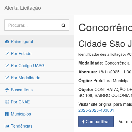
Alerta Licitação
Concorrênc
Cidade São J
Painel geral
Por Estado
PCP
Identificador desta licitação:
Modalidade:
Concorrência
Por Código UASG
Abertura:
18/11/2025 11:30
Por Modalidade
Órgão:
Prefeitura Municipal
Objeto:
CONTRATAÇÃO DE 
Busca Itens
SC 108, BAIRRO COLÔNIA 
Por CNAE
Visitar site original para mai
2025-2025-433801
Municípios
Compartilhar
Ver ma
Tendências