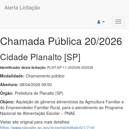
Alerta Licitação
Toggl
navig
Chamada Pública 20/2026
Cidade Planalto [SP]
PLNT-SP-11-202026-202026
Identificador desta licitação:
Modalidade:
Chamamento público
Abertura:
08/04/2026 09:00
Órgão:
Prefeitura de Planalto (SP)
Objeto:
Aquisição de gêneros alimentícios da Agricultura Familiar e
do Empreendedor Familiar Rural, para o atendimento ao Programa
Nacional de Alimentação Escolar – PNAE.
Visitar site original para mais detalhes:
https://www.planalto.sp.gov.br/portal/editais/0/1/719/