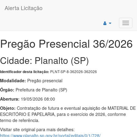
Alerta Licitação
Toggl
navig
Pregão Presencial 36/2026
Cidade: Planalto (SP)
PLNT-SP-8-362026-362026
Identificador desta licitação:
Modalidade:
Pregão presencial
Órgão:
Prefeitura de Planalto (SP)
Abertura:
19/05/2026 08:00
Objeto:
Contratação de futura e eventual aquisição de MATERIAL DE
ESCRITÓRIO E PAPELARIA, para o exercício de 2026, conforme
termo de referência.
Visitar site original para mais detalhes:
https://www.planalto.sp.gov.br/portal/editais/0/1/728/