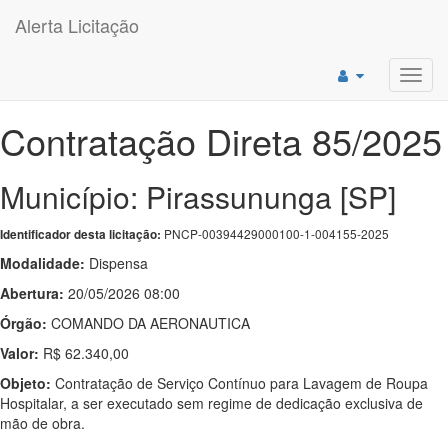
Alerta Licitação
Toggl
navig
Contratação Direta 85/2025
Município: Pirassununga [SP]
PNCP-00394429000100-1-004155-2025
Identificador desta licitação:
Modalidade:
Dispensa
Abertura:
20/05/2026 08:00
Órgão:
COMANDO DA AERONAUTICA
Valor:
R$ 62.340,00
Objeto:
Contratação de Serviço Contínuo para Lavagem de Roupa
Hospitalar, a ser executado sem regime de dedicação exclusiva de
mão de obra.