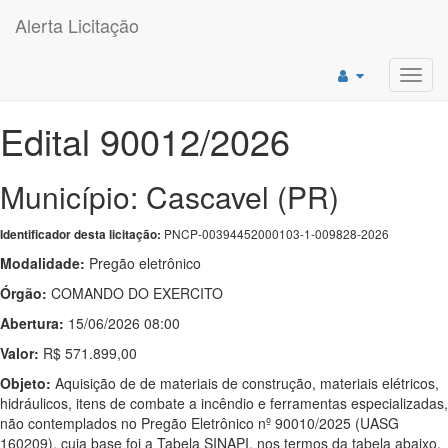
Alerta Licitação
Toggl
navig
Edital 90012/2026
Município: Cascavel (PR)
PNCP-00394452000103-1-009828-2026
Identificador desta licitação:
Modalidade:
Pregão eletrônico
Órgão:
COMANDO DO EXERCITO
Abertura:
15/06/2026 08:00
Valor:
R$ 571.899,00
Objeto:
Aquisição de de materiais de construção, materiais elétricos,
hidráulicos, itens de combate a incêndio e ferramentas especializadas,
não contemplados no Pregão Eletrônico nº 90010/2025 (UASG
160209), cuja base foi a Tabela SINAPI, nos termos da tabela abaixo,