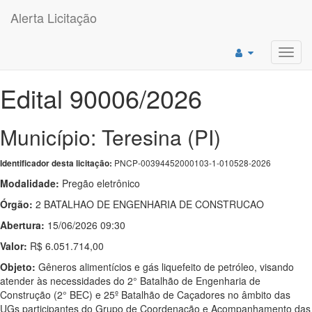
Alerta Licitação
Toggl
navig
Edital 90006/2026
Município: Teresina (PI)
PNCP-00394452000103-1-010528-2026
Identificador desta licitação:
Modalidade:
Pregão eletrônico
Órgão:
2 BATALHAO DE ENGENHARIA DE CONSTRUCAO
Abertura:
15/06/2026 09:30
Valor:
R$ 6.051.714,00
Objeto:
Gêneros alimentícios e gás liquefeito de petróleo, visando
atender às necessidades do 2° Batalhão de Engenharia de
Construção (2° BEC) e 25º Batalhão de Caçadores no âmbito das
UGs participantes do Grupo de Coordenação e Acompanhamento das