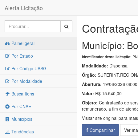
Alerta Licitação
Contrataçã
Município: Bo
Painel geral
Por Estado
PNC
Identificador desta licitação:
Modalidade:
Dispensa
Por Código UASG
Órgão:
SUPERINT.REGIONA
Por Modalidade
Abertura:
19/06/2026 08:00
Valor:
R$ 15.540,00
Busca Itens
Objeto:
Contratação de servi
Por CNAE
remunerado, a fim de atend
Visitar site original para mai
Municípios
Compartilhar
Ver ma
Tendências