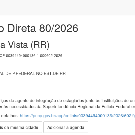
o Direta 80/2026
a Vista (RR)
P-00394494000136-1-000602-2026
L DE P.FEDERAL NO EST.DE RR
ços de agente de integração de estagiários junto às instituições de e
er às necessidades da Superintendência Regional da Polícia Federal 
s detalhes:
https://pncp.gov.br/app/editais/00394494000136/2026/60
is da mesma cidade
Adicionar à agenda