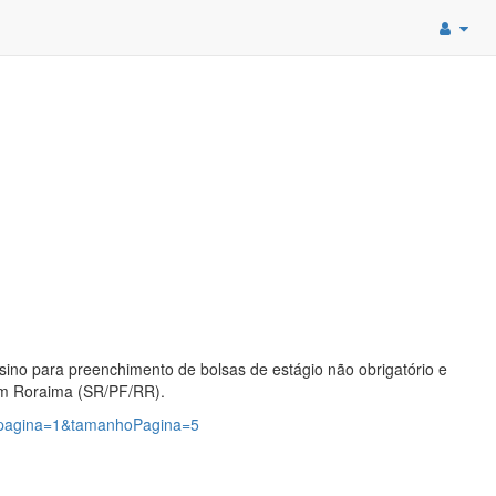
nsino para preenchimento de bolsas de estágio não obrigatório e
em Roraima (SR/PF/RR).
2?pagina=1&tamanhoPagina=5