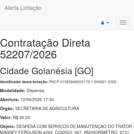
Alerta Licitação
Toggl
navig
Contratação Direta
52207/2026
Cidade Goianésia [GO]
PNCP-01065846000172-1-000621-2026
Identificador desta licitação:
Modalidade:
Dispensa
Abertura:
12/06/2026 17:30
Órgão:
SECRETARIA DE AGRICULTURA
Valor:
R$ 90,00
Objeto:
DESPESA COM SERVIÇOS DE MANUTENÇAO DO TRATOR
MASSEY FERGUSON 4292, CODIGO: 567, KM/HORIMETRO: 5731,