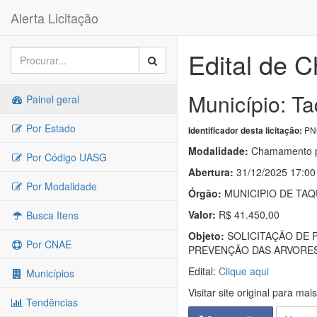
Alerta Licitação
Edital de 
Município: Ta
Painel geral
Por Estado
PNC
Identificador desta licitação:
Modalidade:
Chamamento p
Por Código UASG
Abertura:
31/12/2025 17:00
Por Modalidade
Órgão:
MUNICIPIO DE TAQ
Valor:
R$ 41.450,00
Busca Itens
Objeto:
SOLICITAÇÃO DE 
Por CNAE
PREVENÇÃO DAS ARVORES
Edital:
Clique aqui
Municípios
Visitar site original para mai
Tendências