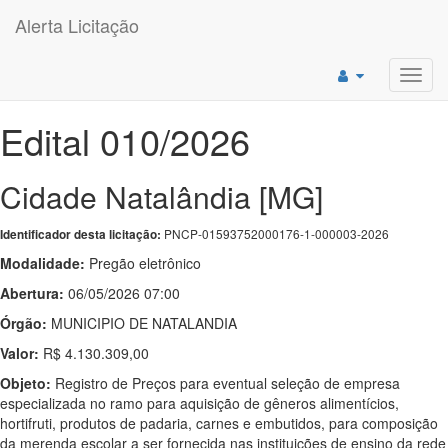
Alerta Licitação
Toggl
navig
Edital 010/2026
Cidade Natalândia [MG]
PNCP-01593752000176-1-000003-2026
Identificador desta licitação:
Modalidade:
Pregão eletrônico
Abertura:
06/05/2026 07:00
Órgão:
MUNICIPIO DE NATALANDIA
Valor:
R$ 4.130.309,00
Objeto:
Registro de Preços para eventual seleção de empresa
especializada no ramo para aquisição de gêneros alimentícios,
hortifruti, produtos de padaria, carnes e embutidos, para composição
da merenda escolar a ser fornecida nas instituições de ensino da rede